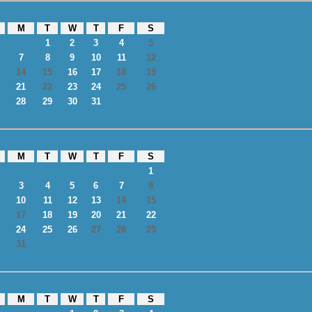
M
T
W
T
F
S
1
2
3
4
5
7
8
9
10
11
12
14
15
16
17
18
19
21
22
23
24
25
26
28
29
30
31
M
T
W
T
F
S
1
3
4
5
6
7
8
10
11
12
13
14
15
17
18
19
20
21
22
24
25
26
27
28
29
31
M
T
W
T
F
S