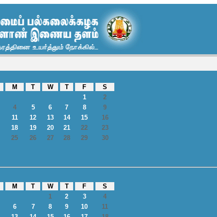
M
T
W
T
F
S
1
2
4
5
6
7
8
9
11
12
13
14
15
16
18
19
20
21
22
23
25
26
27
28
29
30
M
T
W
T
F
S
1
2
3
4
6
7
8
9
10
11
13
14
15
16
17
18