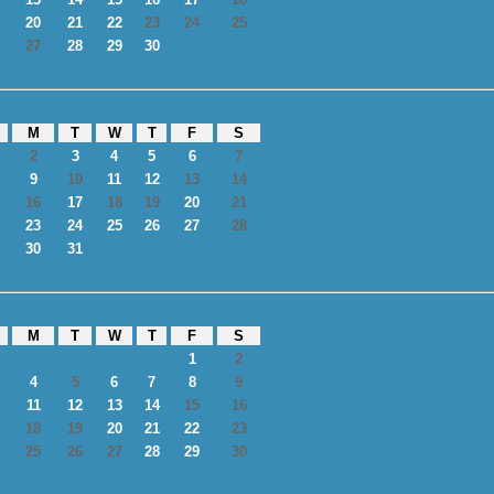
20
21
22
23
24
25
27
28
29
30
M
T
W
T
F
S
2
3
4
5
6
7
9
10
11
12
13
14
16
17
18
19
20
21
23
24
25
26
27
28
30
31
M
T
W
T
F
S
1
2
4
5
6
7
8
9
11
12
13
14
15
16
18
19
20
21
22
23
25
26
27
28
29
30