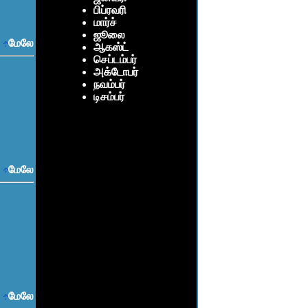
பிப்ரவரி
மார்ச்
ஜூலை
மேலே
ஆகஸ்ட்
செப்டம்பர்
அக்டோபர்
நவம்பர்
டிசம்பர்
மேலே
மேலே