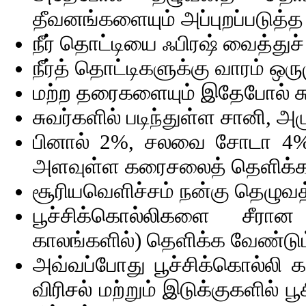
தீவனங்களையும் அப்புறப்படுத்த
நீர் தொட்டியை ஃபிரஷ் வைத்துச் 
நீர்த் தொட்டிகளுக்கு வாரம் ஒரு
மற்ற தரைகளையும் இதேபோல் சுத்
சுவர்களில் படிந்துள்ள சானி, அ
பினால் 2%, சலவை சோடா 4% (க
அளவுள்ள கரைசலைத் தெளிக்க
சூரியவெளிச்சம் நன்கு தெழுவத
பூச்சிக்கொல்லிகளை சீரா
காலங்களில்) தெளிக்க வேண்டும
அவ்வப்போது பூச்சிக்கொல்லி 
விரிசல் மற்றும் இடுக்குகளில