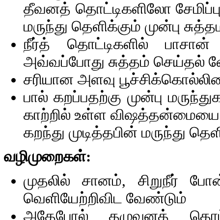
தீவனத் தொட்டிகளிலோ சேமிப்பு
மருந்து தெளிக்கும் முன்பு சு
நீர்த் தொட்டிகளில் பாசா
அவ்வப்போது சுத்தம் செய்தல் வ
சரியான அளவு பூச்சிக்கொல்லிய
பால் கறப்பதற்கு முன்பு மருந்
காற்றில் உள்ள விஷத்தன்மையை 
கறந்து முடித்தபின் மருந்து தெ
வழிமுறைகள்:
முதலில் சானம், சிறுநீர் போ
வெளியேற்றிவிட வேண்டும்
அதேபோல் தழுவனத் தொட்டி 