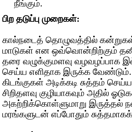
நீங்கும்.
பி
ற தடுப்பு முறைகள்:
கால்நடைத் தொழுவத்தில் கன்றுகள்
மாடுகள் என ஒவ்வொன்றிற்கும் தன
தரை வழுக்குமளவு வழவழப்பாக இல்லா
செய்ய எளிதாக இருக்க வேண்டும். மே
கிடங்குகள் அடிக்கடி சுத்தம் செய்ய
சிறிதளவு குழியாகவும் அதில் ஓ
அகற்றிக்கொள்ளுமாறு இருத்தல் ந
மரங்களுடன் எப்போதும் சுத்தமாகக்