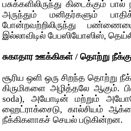
பசுக்களிலிருந்து கிடைக்கும் பா
அருந்தும் மனிதர்களும் பாத
போன்றவற்றிலிருந்து பண்ணைய
இல்லாவிடில் பேபஸியோஸிஸ், தெய்ல
சுகாதார ஊக்கிகள் / தொற்று நீக்க
சூரிய ஒளி ஒரு சிறந்த தொற்று நீக்க
கிருமிகளை அழித்தலே ஆகும். பிள
soda), அயோடின் மற்றும் அயோடோ
ஹைட்ராக்சைடு, கால்சியம் ஆக்
நீக்கிகளாகச் செயல் படுகின்றன.