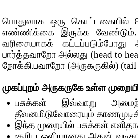
பொதுவாக ஒரு கொட்டகையில் 80லி
எண்ணிக்கை இருக்க வேண்டும்
வரிசையாகக் கட்டப்படும்போத
பார்த்தவாறோ அல்லது (head to h
நோக்கியவாறோ (அருகருகில்) (tail 
முகப்புறம் அருகருகே உள்ள முறைய
பசுக்கள் இவ்வாறு அமைந்தி
தீவனமிடுவோரையும் காணமுடிக
இந்த முறையில் பசுக்கள் எளித
சூரிய ஒளியானது அதன் வடிகா