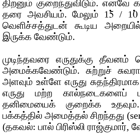
திறனும் குறைந்துவிடும். எனவே 
தரை அவசியம். மேலும் 15் / 10்
வெளிச்சத்துடன் கூடிய அறையில
இருக்க வேண்டும்.
முடிந்தவரை எருதுக்கு தீவனம் வ
அமைக்கவேண்டும். சுற்றுச் சு
அளவும் உள்ளே எருது சுதந்திரமா
எருது மற்ற கால்நடைகளைப் 
தனிமையைக் குறைக்க உதவும். இ
பக்கத்தில் அமைத்தல் சிறந்தது (ser
(தகவல்: பால் பிரிஸ்லி ராஜ்குமார்