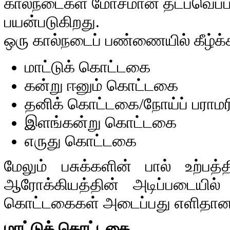
கால்நடைகள் மோசமான தட்பவெப்ப ந
பயன்படுகிறது.
ஒரு கால்நடைப் பண்ணையில் கீழ்க்
மாட்டுக் கொட்டகை
கன்று ஈனும் கொட்டகை
தனிக் கொட்டகை/நோய்ப் பராமர
இளங்கன்று கொட்டகை
எருது கொட்டகை
மேலும் பசுக்களின் பால் உற்ப
ஆரோக்கியத்தின் அடிப்படையில்
கொட்டகைகள் அடைப்பது எளிதான பர
மாட்டுக் கொட்டகை