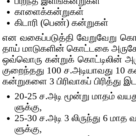
பிறந்த இளங்கன்றுகள்
காளைக்கன்றுகள்
கிடாரி (பெண்) கன்றுகள்
என வகைப்படுத்தி வேறுவேறு கொட்ட
தாய் மாடுகளின் கொட்டகை அருகே
ஒவ்வொரு கன்றுக் கொட்டிலின் அரு
குறைந்தது 100 ச.அடியாவது 10 கன
கன்றுகளை 3 பிரிவாகப் பிரித்து 
20-25 ச.அடி மூன்று மாதம் வய
ளுக்கு,
25-30 ச.அடி 3 லிருந்து 6 மாத
ளுக்கு,