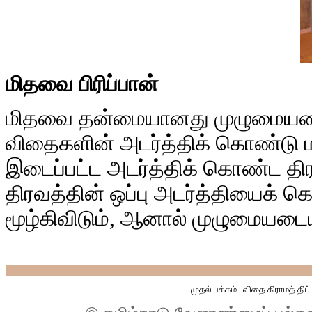
மிதவை பிரிப்பான்
மிதவை தன்மையானது முழுமையடை
விதைகளின் அடர்த்திக் கொண்டு ம
இடைப்பட்ட அடர்த்திக் கொண்ட திரவ
திரவத்தின் ஒப்பு அடர்த்தியைக்
மூழ்கிவிடும், ஆனால் முழுமையடை
முதல் பக்கம்
|
விதை கிராமத் திட்