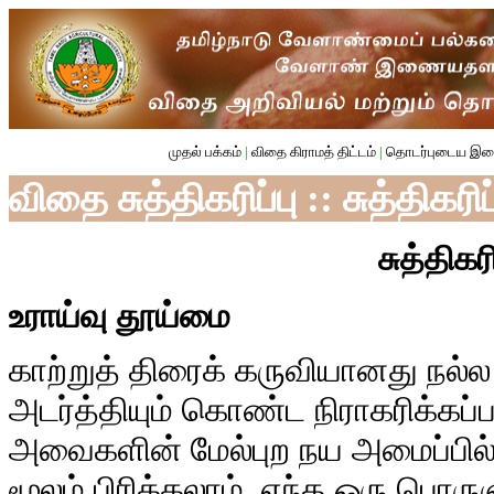
முதல் பக்கம்
|
விதை கிராமத் திட்டம்
|
தொடர்புடைய இ
விதை சுத்திகரிப்பு :: சுத்திகர
சுத்திகர
உராய்வு தூய்மை
காற்றுத் திரைக் கருவியானது ந
அடர்த்தியும் கொண்ட நிராகரிக்கப
அவைகளின் மேல்புற நய அமைப்பில் 
மூலம் பிரிக்கலாம். எந்த ஒரு பொரு