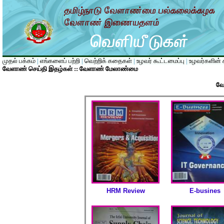
முதல் பக்கம்
|
எங்களைப் பற்றி
|
வெற்றிக் கதைகள்
|
உழவர் கூட்டமைப்பு
|
உழவர்களின் க
வேளாண் செய்தி இதழ்கள் :: வேளாண் மேலாண்மை
வே
HRM Review
E-busines