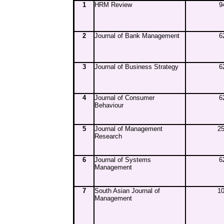
1
HRM Review
9
2
Journal of Bank Management
6
3
Journal of Business Strategy
6
4
Journal of Consumer
6
Behaviour
5
Journal of Management
25
Research
6
Journal of Systems
6
Management
7
South Asian Journal of
10
Management