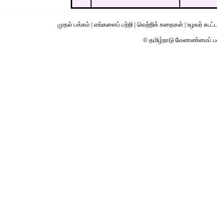
முதல் பக்கம்
|
எங்களைப் பற்றி
|
வெற்றிக் கதைகள்
|
உழவர் கூட்
© தமிழ்நாடு வேளாண்மைப் 