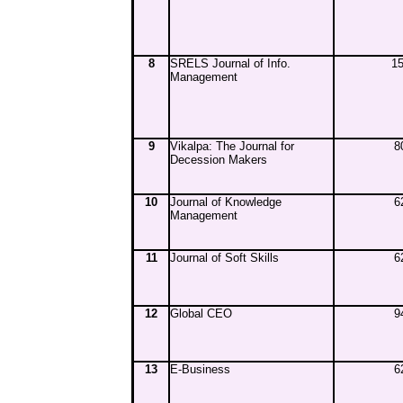
8
SRELS Journal of Info.
15
Management
9
Vikalpa: The Journal for
8
Decession Makers
10
Journal of Knowledge
6
Management
11
Journal of Soft Skills
6
12
Global CEO
9
13
E-Business
6