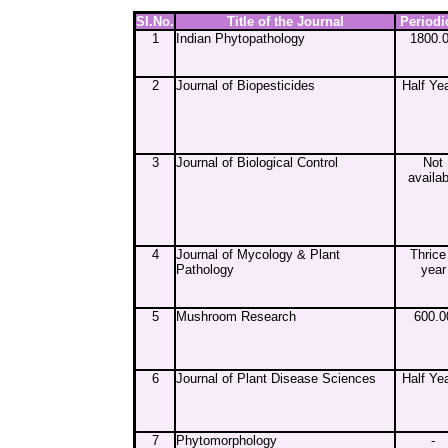
Sl.No.
Title of the Journal
Periodi
1
Indian Phytopathology
1800.
2
Journal of Biopesticides
Half Yea
3
Journal of Biological Control
Not
availab
4
Journal of Mycology & Plant
Thrice
Pathology
year
5
Mushroom Research
600.0
6
Journal of Plant Disease Sciences
Half Yea
7
Phytomorphology
-