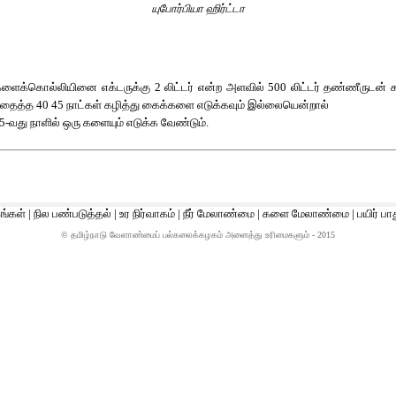
யுபோர்பியா ஹிர்ட்டா
களைக்கொல்லியினை எக்டருக்கு 2 லிட்டர் என்ற அளவில் 500 லிட்டர் தண்ணீருடன் 
விதைத்த 40 45 நாட்கள் கழித்து கைக்களை எடுக்கவும் இல்லையென்றால்
45-வது நாளில் ஒரு களையும் எடுக்க வேண்டும்.
ங்கள்
|
நில பண்படுத்தல்
|
உர நிர்வாகம்
|
நீர் மேலாண்மை
|
களை மேலாண்மை
|
பயிர் பா
© தமிழ்நாடு வேளாண்மைப் பல்கலைக்கழகம் அனைத்து உரிமைகளும் - 2015