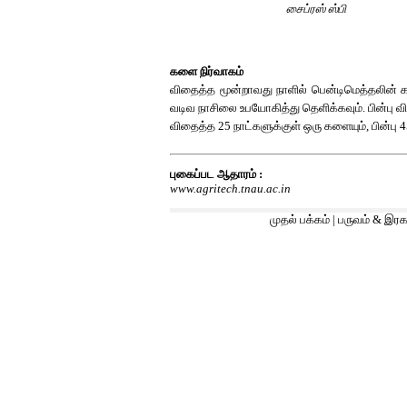
சைப்ரஸ் ஸ்பி
களை நிர்வாகம்
விதைத்த மூன்றாவது நாளில் பென்டிமெத்தலின் 
வடிவ நாசிலை உபயோகித்து தெளிக்கவும். பின்பு 
விதைத்த 25 நாட்களுக்குள் ஒரு களையும், பின்பு 
புகைப்பட ஆதாரம் :
www.agritech.tnau.ac.in
முதல் பக்கம்
|
பருவம் & இரக