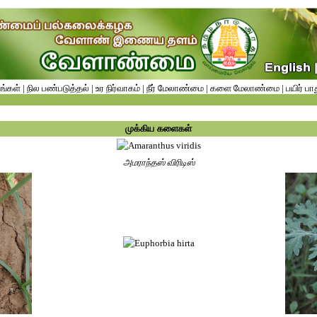
ங்கள்
|
நில பண்படுத்தல்
|
உர நிர்வாகம்
|
நீர் மேலாண்மை
|
களை மேலாண்மை
|
பயிர் பா
முக்கிய களைகள்
அமராந்தஸ் விரிடிஸ்