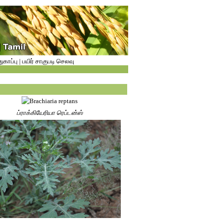
துகாப்பு
|
பயிர் சாகுபடி செலவு
ப்ராக்கியேரியா ரெப்டன்ஸ்