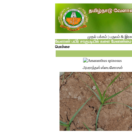
முதல் பக்கம்
|
பருவம் & இரக
வேளாண் பயிர் சாகுபடியில் களை மேலாண்மை
மொச்சை
அமராந்தஸ் ஸ்பைனோசஸ்