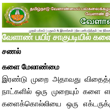
முதல் பக்கம்
|
பருவம் & இரகங்கள்
|
நில பண்படுத்தல்
|
உர நிர்வ
வேளாண் பயிர் சாகுபடியில் 
சணல்
களை மேலாண்மை
இரண்டு முறை அதாவது விதைத்த 2
நாட்களில் ஒரு முறையும் களை எடு
களைக்கொல்லியை ஒரு எக்டருக