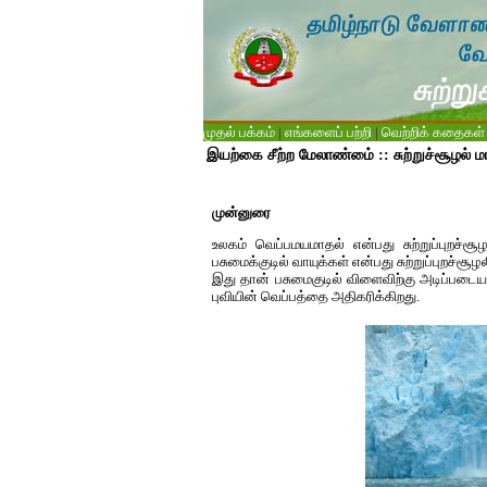
முதல் பக்கம்
|
எங்களைப் பற்றி
|
வெற்றிக் கதைகள்
இயற்கை சீற்ற மேலாண்மை் :: சுற்றுச்சூழல் ம
முன்னுரை
உலகம் வெப்பமயமாதல் என்பது சுற்றுப்புறச்சூ
பசுமைக்குடில் வாயுக்கள் என்பது சுற்றுப்புறச
இது தான் பசுமைகுடில் விளைவிற்கு அடிப்படையா
புவியின் வெப்பத்தை அதிகரிக்கிறது.