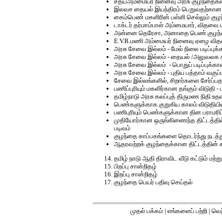
சத்யஅம்மையர் நினைவு அரசு குழந்தைகள்
இலவச தையல் இயந்திரம் பெறுவதற்கான
கைம்பெண் மகளிரின் பள்ளி செல்லும் கு
டாக்டர்.தர்மாம்பாள் அம்மையார், விதவ
அன்னை தெரேசா, அனாதை பெண் குழந்தை
E.V.R.மணி அம்மையர் நினைவு ஏழை வித
அரசு சேவை இல்லம் - மேல் நிலை படிப்புக்
அரசு சேவை இல்லம் - தையல் /அலுவலக சம்
அரசு சேவை இல்லம் - பொதுப் படிப்புக்க
அரசு சேவை இல்லம் - புதிய பத்தாம் வகுப
சேவை இல்லங்களில், சிறார்களை சேர்ப்ப
பணிப்புரியும் மகளிர்கான தங்கும் விடுதி 
தமிழ்நாடு அரசு கலப்புத் திருமண நிதி உத
பெண்களுக்காக குறுகிய காலம் விடுதியில
பணிபுரியும் பெண்களுக்கான தின பராமரிப
முதியோர்கான ஒருங்கிணைந்த திட்டத்தில
படிவம்
குழந்தை காப்பகங்களை தொடர்ந்து நடத்
ஆதரவற்றக் குழந்தைக்கான திட்டத்தின் க
தமிழ் நாடு ஆதி திராவிட வீடு கட்டும் ம
பிறப்பு சான்றிதழ்
இறப்பு சான்றிதழ்
குழந்தை பெயர் பதிவு செய்தல்
முதல் பக்கம்
|
எங்களைப் பற்றி
|
வெற