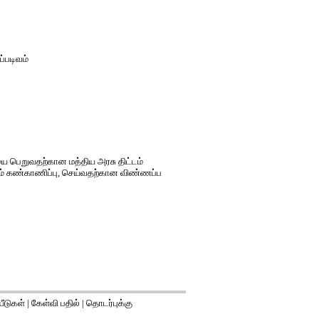
்படிவம்
யை பெறுவதற்கான மத்திய அரசு திட்டம்
றும் கண்காணிப்பு, செய்வதற்கான விண்ணப்ப
ீடுகள்
|
கேள்வி பதில்
|
தொடர்புக்கு