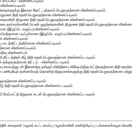
 காப்பகம் - விண்ணப்படிவம்
 விண்ணப்படிவம்
ழந்தைகளுக்கு இலவச நோட், புத்தகம் பெறுவதற்கான விண்ணப்படிவம்
ை மறுமண நிதி உதவி பெறுவதற்கான விண்ணப்படிவம்
களின் திருமண நிதி உதவி பெறுவதற்கான விண்ணப்படிவம்
வை தாய்மார்களின் பெண் குழந்தைகளின் திருமண நிதி உதவி பெறுவதற்கான விண்ணப
கான (இருப்பிட வகுப்பு) விண்ணப்படிவம்
மந்தமான படிப்புக்கான (இருப்பிட வகுப்பு) விண்ணப்படிவம்
ான விண்ணப்படிவம்
்பு பாடத்திட்டத்திக்கான விண்ணப்படிவம்
தற்கான விண்ணப்படிவம்
- பதிவு விண்ணப்பம்
வி திட்டத்தின் கீழ் நிதி உதவி பெறுவதற்கான விண்ணப்ப படிவம்
் தங்குவதற்கான திட்டம் - விண்ணப்ப படிவம்
்பு மையத்துடன் இணைந்த தங்கும் விடுதியை விரிவுபடுத்த/கட்டுவதற்கான நிதி உதவி
் பணிபுரியும் தன்னார்வத் தொண்டு நிறுவனங்களுக்கு நிதி உதவி பெறுவதற்கான மற்
துவதற்கான விண்ணப்ப படிவம்
ீழ் நிதி உதவி பெறுவதற்கான விண்ணப்ப படிவம்
ற்றும் மேம்பாட்டு நிறுவன கடன் பெறுவதற்கான விண்ணப்ப படிவம்
்றிக் கதைகள்
|
உழவர் கூட்டமைப்பு
|
உழவர்களின் கண்டுபிடிப்பு
|
பல்கலைக்கழக வெளிய