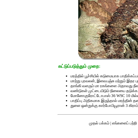
கட்டுப்படுத்தும் முறை:
மரத்தில் பூச்சியில் கடுமையாக பாதிக்கப
மாற்று புரவலன், இளவபஞ்சு மற்றும் இதர ப
தாங்கி வளரும் மா ரகங்களை அதாவது நீல
வண்டுகள் முட்டையிடும் நிலையை தடுக்க, 
மோனோகுரோட்டோபாஸ் 36 WSC 10 மில்லி 2
பாதிப்பு அதிகமாக இருந்தால் மரத்தின் த
துளை ஒன்றுக்கு கார்போபியூரான் 3 கி
முதல் பக்கம்
|
எங்களைப் பற்றி