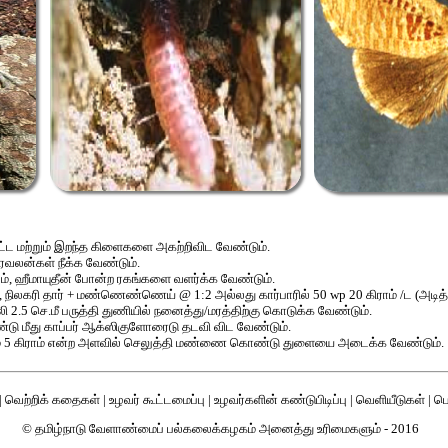
்பட்ட மற்றும் இறந்த கிளைகளை அகற்றிவிட வேண்டும்.
ுரவலன்கள் நீக்க வேண்டும்.
ம், ஹீமாயுதீன் போன்ற ரகங்களை வளர்க்க வேண்டும்.
நிலகரி தார் + மண்ணெண்ணெய் @ 1:2 அல்லது கார்பாரில் 50 wp 20 கிராம் /ட (அடித்த
.5 செ.மீ பருத்தி துணியில் நனைத்து/மரத்திற்கு கொடுக்க வேண்டும்.
ண்டு மீது காப்பர் ஆக்ஸிகுளோரைடு தடவி விட வேண்டும்.
ராம் 5 கிராம் என்ற அளவில் செலுத்தி மண்ணை கொண்டு துளையை அடைக்க வேண்டும்.
|
வெற்றிக் கதைகள்
|
உழவர் கூட்டமைப்பு
|
உழவர்களின் கண்டுபிடிப்பு
|
வெளியீடுகள்
|
பொ
© தமிழ்நாடு வேளாண்மைப் பல்கலைக்கழகம் அனைத்து உரிமைகளும் - 2016