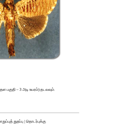
ள பகுதி – 3 அடி உயரம்) தடவவும்.
றுப்புத் துறப்பு
|
தொடர்புக்கு