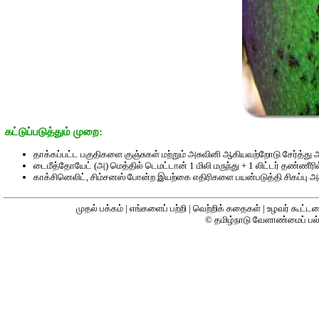
கட்டுப்படுத்தும் முறை:
தாக்கப்பட்ட பகுதிகளை குஞ்சுகள் மற்றும் அசுவினி ஆகியவற்றோடு சேர்த்து 
டைமீத்தோயேட் (அ) மெத்தில் டெமட்டான் 1 மிலி மருந்து + 1 லிட்டர் தண்ணீரி
காக்சினெலிட், சிம்சனஸ் போன்ற இயற்கை எதிரிகளை பயன்படுத்தி சிகப்பு அச
முதல் பக்கம்
|
எங்களைப் பற்றி
|
வெற்றிக் கதைகள்
|
உழவர் கூட்டமை
© தமிழ்நாடு வேளாண்மைப் பல