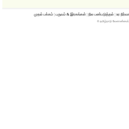
முதல் பக்கம்
|
பருவம் & இரகங்கள்
|
நில பண்படுத்தல்
|
உர நிர்வ
© தமிழ்நாடு வேளாண்மைப்