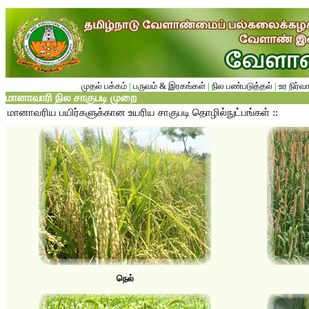
முதல் பக்கம்
|
பருவம் & இரகங்கள்
|
நில பண்படுத்தல்
|
உர நிர்வ
மானாவாரி நில சாகுபடி முறை
மானாவரிய பயிர்களுக்கான உயரிய சாகுபடி தொழில்நுட்பங்கள் ::
நெல்