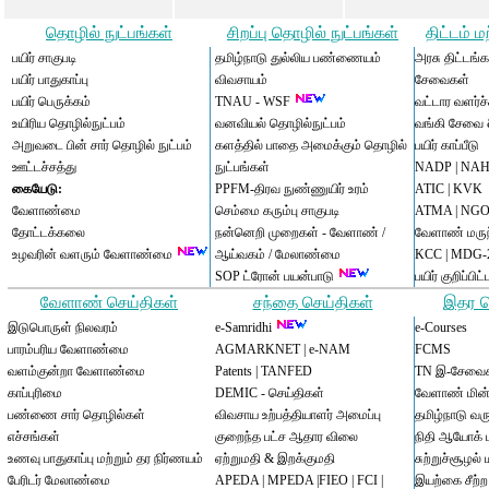
தொழில் நுட்பங்கள்
சிறப்பு தொழில் நுட்பங்கள்
திட்டம் 
பயிர் சாகுபடி
தமிழ்நாடு துல்லிய பண்ணையம்
அரசு திட்டங்
பயிர் பாதுகாப்பு
விவசாயம்
சேவைகள்
பயிர் பெருக்கம்
TNAU - WSF
வட்டார வளர்ச்
உயிரிய தொழில்நுட்பம்
வனவியல் தொழில்நுட்பம்
வங்கி சேவை
அறுவடை பின் சார் தொழில் நுட்பம்
களத்தில் பாதை அமைக்கும்
தொழில்
பயிர் காப்பீடு
ஊட்டச்சத்து
நுட்பங்கள்
NADP
|
NAH
கையேடு:
PPFM-திரவ நுண்ணுயிர் உரம்
ATIC
|
KVK
வேளாண்மை
செம்மை கரும்பு சாகுபடி
ATMA
|
NGO
தோட்டக்கலை
நன்னெறி முறைகள் -
வேளாண்
/
வேளாண் மருந
உழவரின் வளரும் வேளாண்மை
ஆய்வகம் /
மேலாண்மை
KCC
|
MDG-
SOP ட்ரோன் பயன்பாடு
பயிர் குறிப்பி
வேளாண் செய்திகள்
சந்தை செய்திகள்
இதர ப
இடுபொருள் நிலவரம்
e-Samridhi
e-Courses
பாரம்பரிய வேளாண்மை
AGMARKNET
|
e-NAM
FCMS
வளம்குன்றா வேளாண்மை
Patents
|
TANFED
TN இ-சேவை
காப்புரிமை
DEMIC - செய்திகள்
வேளாண் மின
பண்ணை சார் தொழில்கள்
விவசாய உற்பத்தியாளர் அமைப்பு
தமிழ்நாடு வ
எச்சங்கள்
குறைந்த பட்ச ஆதார விலை
நிதி ஆயோக்
உணவு பாதுகாப்பு மற்றும் தர நிர்ணயம்
ஏற்றுமதி & இறக்குமதி
சுற்றுச்சூழல் 
பேரிடர் மேலாண்மை
APEDA
|
MPEDA
|
FIEO
|
FCI
|
இயற்கை சீற