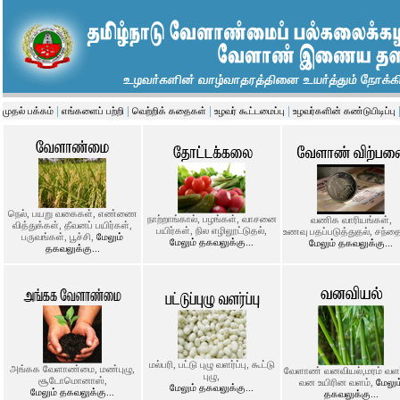
|
|
|
|
முதல் பக்கம்
எங்களைப் பற்றி
வெற்றிக் கதைகள்
உழவர் கூட்டமைப்பு
உழவர்களின் கண்டுபிடிப்பு
நெல், பயறு வகைகள், எண்ணை
நாற்றாங்கால், பழங்கள், வாசனை
வணிக வாரியங்கள்,
வித்துக்கள், தீவனப் பயிர்கள்,
பயிர்கள், நில எழிலூட்டுதல்,
உணவு பதப்படுத்துதல், சந்த
பருவங்கள், பூச்சி,
மேலும்
மேலும் தகவலுக்கு...
மேலும் தகவலுக்கு...
தகவலுக்கு...
மல்பரி, பட்டு புழு வளர்ப்பு, கூட்டு
அங்கக வேளாண்மை, மண்புழு,
வேளாண் வனவியல்,மரம் வளர்ப
புழு,
சூடோமொனாஸ்,
வன உயிரின வளம்,
மேலும
மேலும் தகவலுக்கு...
மேலும் தகவலுக்கு...
தகவலுக்கு...