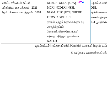
மாவட்ட தற்செயல் திட்டம்
NHRDF |
ONDC |
UPAg
பருவம் & பயிர
புள்ளிவிவர கை புத்தகம் - 2021
MCX
|
NCDEX
|
NSEL
ODL
தோட்டக்கலை-கை புத்தகம் - 2018
NIAM
|
FIEO
|
FCI
|
NHRDF
முக்கிய வல
FCMS |
AGRISNET
வலைப்பதிவுக
தகவல் மற்றும் தொலை தொடர்பு
ICT முயற்சிக
தொழில்நுட்பம்
வேளாண் விலைபொருட்கள்
சந்தைப்படுத்தும் தகவல்கள்
NAFED
முதல் பக்கம்
|
எங்களைப் பற்றி
|
வெற்றிக் கதைகள்
|
உழவர் கூட்
© தமிழ்நாடு வேளாண்மைப் பல